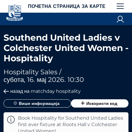
ПОЧЕТНА СТРАНИЦА ЗА КАРТЕ
Southend United Ladies v
Colchester United Women -
Hospitality
Hospitality Sales /
субота, 16. мај 2026. 10:30
назад на matchday hospitality
Више информација
Искористи код
Book Hospitality for Southend United Ladies
first ever fixture at Roots Hall v Colchester
United Women!