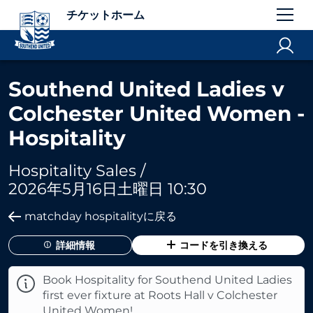
チケットホーム
Southend United Ladies v
Colchester United Women -
Hospitality
Hospitality Sales /
2026年5月16日土曜日 10:30
matchday hospitalityに戻る
詳細情報
コードを引き換える
Book Hospitality for Southend United Ladies
first ever fixture at Roots Hall v Colchester
United Women!