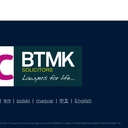
|
বাংলা
|
polski
|
magyar
|
中文
|
English
576e | Production | ticketing-apps-channels-94d96f754-lrdgh | 47ae825089c9443db827e961714350b7 |
XL