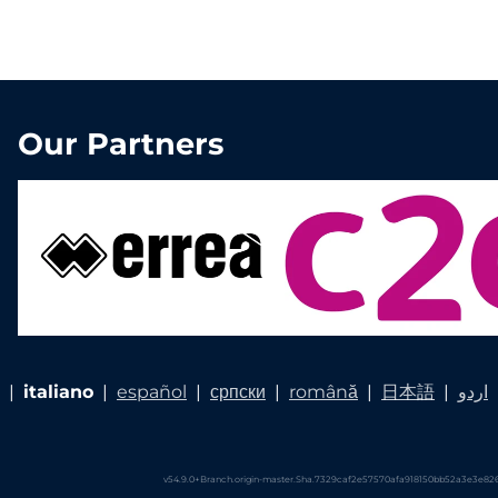
Our Partners
|
italiano
|
español
|
српски
|
română
|
日本語
|
اردو
v54.9.0+Branch.origin-master.Sha.7329caf2e57570afa918150bb52a3e3e8261