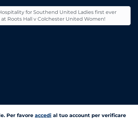
ospitality for Southend United Ladies first ever
e at Roots Hall v Colchester United Women!
le. Per favore
accedi
al tuo account per verificare