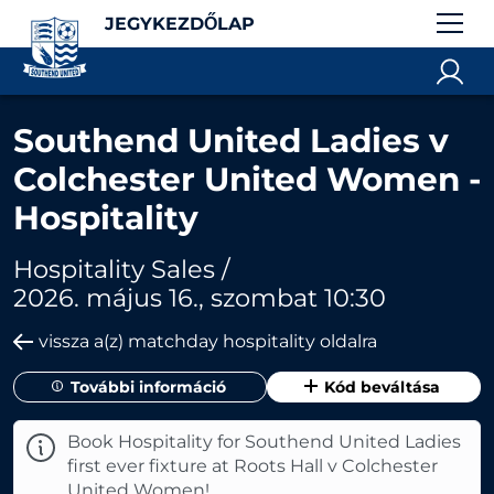
JEGYKEZDŐLAP
Southend United Ladies v
Colchester United Women -
Hospitality
Hospitality Sales /
2026. május 16., szombat 10:30
vissza a(z) matchday hospitality oldalra
További információ
Kód beváltása
Book Hospitality for Southend United Ladies
first ever fixture at Roots Hall v Colchester
United Women!