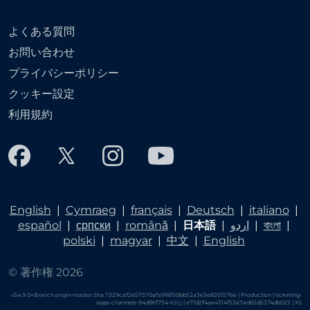
よくある質問
お問い合わせ
プライバシーポリシー
クッキー設定
利用規約
English
|
Cymraeg
|
français
|
Deutsch
|
italiano
|
español
|
српски
|
română
|
日本語
|
اردو
|
বাংলা
|
polski
|
magyar
|
中文
|
English
© 著作権 2026
v54.9.0+Branch.origin-master.Sha.7329caf2e57570afa918150bb52a3e3e8261576e | Production | ticketing-
apps-channels-94d96f754-lr2cj | e71d2f4ae4314f53a7ad82d5374db025 |
XS