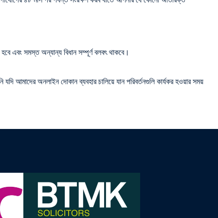
হবে এবং সমস্ত অন্যান্য বিধান সম্পূর্ণ বলবৎ থাকবে।
যদি আমাদের অনলাইন দোকান ব্যবহার চালিয়ে যান পরিবর্তনগুলি কার্যকর হওয়ার সময়