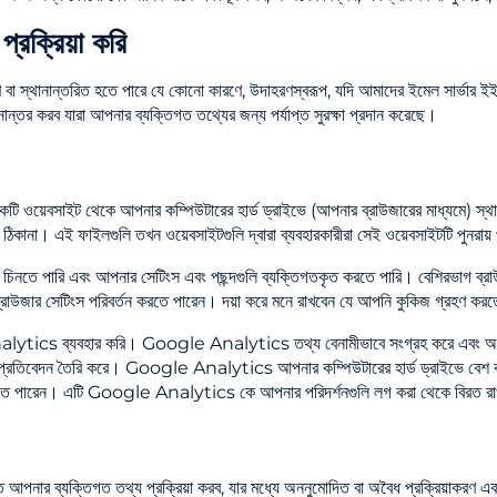
রক্রিয়া করি
বা স্থানান্তরিত হতে পারে যে কোনো কারণে, উদাহরণস্বরূপ, যদি আমাদের ইমেল সার্ভার ইই
ান্তর করব যারা আপনার ব্যক্তিগত তথ্যের জন্য পর্যাপ্ত সুরক্ষা প্রদান করেছে।
টি ওয়েবসাইট থেকে আপনার কম্পিউটারের হার্ড ড্রাইভে (আপনার ব্রাউজারের মাধ্যমে) স্থ
কানা। এই ফাইলগুলি তখন ওয়েবসাইটগুলি দ্বারা ব্যবহারকারীরা সেই ওয়েবসাইটটি পুনরায়
নতে পারি এবং আপনার সেটিংস এবং পছন্দগুলি ব্যক্তিগতকৃত করতে পারি। বেশিরভাগ ব্রা
্রাউজার সেটিংস পরিবর্তন করতে পারেন। দয়া করে মনে রাখবেন যে আপনি কুকিজ গ্রহণ ক
alytics ব্যবহার করি। Google Analytics তথ্য বেনামীভাবে সংগ্রহ করে এবং অনলাইন
রিত প্রতিবেদন তৈরি করে। Google Analytics আপনার কম্পিউটারের হার্ড ড্রাইভে বেশ ক
য় করতে পারেন। এটি Google Analytics কে আপনার পরিদর্শনগুলি লগ করা থেকে বিরত র
র ব্যক্তিগত তথ্য প্রক্রিয়া করব, যার মধ্যে অননুমোদিত বা অবৈধ প্রক্রিয়াকরণ এবং দুর্ঘ