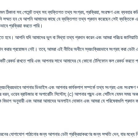
 ঠিকানা সহ পেমেন্ট তথ্য সহ ব্যক্তিগত তথ্য সংগ্রহ, প্রক্রিয়া, সংরক্ষণ এবং ব্যবহা
ি সম্মত হন যে আপনি আমাদের কাছে যে ব্যক্তিগত তথ্য প্রদান করেছেন সেই ব্যক্তিকে এই 
াবে প্রক্রিয়া করতে পারি।
তে হবে। আপনি যদি আমাদের ভুল বা মিথ্যা তথ্য প্রদান করেন এবং আমরা পরিচয় জালিয়াতি
ার প্রয়োজন নেই। তবে, আমরা এই নীতির অধীনে স্বয়ংক্রিয়ভাবে সংগ্রহ করা ডেটা এবং
কটি রেকর্ড রাখতে পারি এবং আপনার সাথে আমাদের যে কোনো টেলিফোন কল রেকর্ড করতে প
বয়ংক্রিয়ভাবে আপনার ডিভাইস এবং আপনার কার্যকলাপ সম্পর্কে তথ্য সংগ্রহ এবং সংরক্ষ
ন, ওয়েব ব্রাউজার বা অপারেটিং সিস্টেম; (c) আপনার পছন্দ এবং সেটিংস যেমন সময় অঞ্চল 
 বিভাগ অনুযায়ী এবং আমরা আমাদের অনলাইন দোকান এবং আমরা যে পরিষেবাগুলি প্রদান কর
 যোগাযোগ পাঠানোর জন্য আপনার ডেটা প্রক্রিয়াকরণের জন্য সম্মতি দেন, যার মধ্যে নিউজ