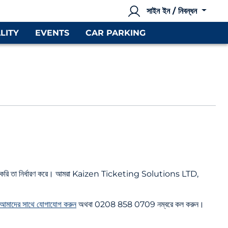
সাইন ইন / নিবন্ধন
LITY
EVENTS
CAR PARKING
এবং ধারণ করি তা নির্ধারণ করে। আমরা Kaizen Ticketing Solutions LTD,
 আমাদের সাথে যোগাযোগ করুন
অথবা 0208 858 0709 নম্বরে কল করুন।