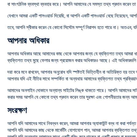
বা সাংগঠনিক ব্যবস্থা ব্যবহার করে। আপনি আমাদের যে সমস্ত তথ্য প্রদান করেন তা আ
যেখানে আমরা একটি পাসওয়ার্ড দিয়েছি, বা আপনি একটি পাসওয়ার্ড বেছে নিয়েছেন, আপ
তবে, আপনি স্বীকার করেন যে কোনো সিস্টেম সম্পূর্ণ নিরাপদ হতে পারে না। অতএব, যদি
আপনার অধিকার
আপনার অধিকার আছে আমাদের কাছ থেকে আপনার জন্য যে ব্যক্তিগত তথ্য আমরা ধারণ
ব্যক্তিগত তথ্য মুছে ফেলার জন্য প্রয়োজন করার অধিকারও আছে। এই অধিকারগুলি 
দয়া করে মনে রাখবেন, আপনার অনুরোধ যদি স্পষ্টতই ভিত্তিহীন বা অতিরিক্ত হয় তবে
আপনার যদি এই নীতির সাথে সম্পর্কিত বা অন্যথায় আমাদের ব্যক্তিগত তথ্য প্রক্র
আমাদের অনলাইন দোকানে অন্যান্য সাইটের লিঙ্ক থাকতে পারে। আপনি আমাদের সাইট ছে
করার সময় আপনি যে কোনো তথ্য প্রদান করেন তার সুরক্ষা এবং গোপনীয়তার জন্য আমরা 
সংরক্ষণ
আপনি যদি আমাদের সাথে নিবন্ধন করেন, আমরা আপনার অ্যাকাউন্ট বন্ধ না করা পর্যন
আপনি যদি আমাদের কাছ থেকে মার্কেটিং যোগাযোগ পান, আমরা আপনার ব্যক্তিগত তথ
আপনি যদি অন্যথায় আমাদের সাথে একটি বুকিং করে থাকেন বা একটি প্রশ্ন বা মন্ত