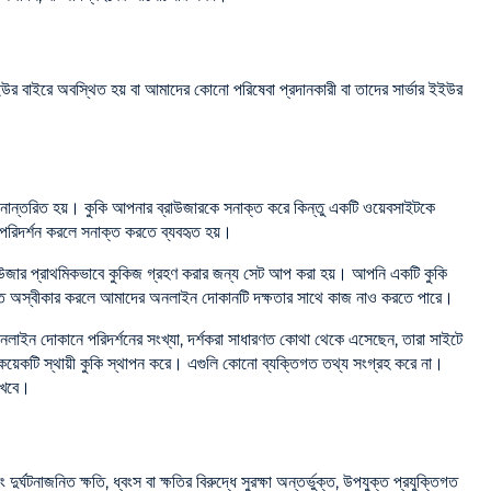
উর বাইরে অবস্থিত হয় বা আমাদের কোনো পরিষেবা প্রদানকারী বা তাদের সার্ভার ইইউর
ানান্তরিত হয়। কুকি আপনার ব্রাউজারকে সনাক্ত করে কিন্তু একটি ওয়েবসাইটকে
 পরিদর্শন করলে সনাক্ত করতে ব্যবহৃত হয়।
উজার প্রাথমিকভাবে কুকিজ গ্রহণ করার জন্য সেট আপ করা হয়। আপনি একটি কুকি
রতে অস্বীকার করলে আমাদের অনলাইন দোকানটি দক্ষতার সাথে কাজ নাও করতে পারে।
 দোকানে পরিদর্শনের সংখ্যা, দর্শকরা সাধারণত কোথা থেকে এসেছেন, তারা সাইটে
য়েকটি স্থায়ী কুকি স্থাপন করে। এগুলি কোনো ব্যক্তিগত তথ্য সংগ্রহ করে না।
াখবে।
টনাজনিত ক্ষতি, ধ্বংস বা ক্ষতির বিরুদ্ধে সুরক্ষা অন্তর্ভুক্ত, উপযুক্ত প্রযুক্তিগত