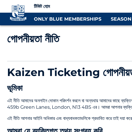
টিকিট হোম
ONLY BLUE MEMBERSHIPS
SEASON
গোপনীয়তা নীতি
Kaizen Ticketing গোপনীয়তা
ভূমিকা
এই নীতি আমাদের অনলাইন দোকান পরিদর্শন করলে বা অন্যথায় আমাদের কাছে ব্যক
459b Green Lanes, London, N13 4BS এর। আমরা আপনার ব্যক্তিগত তথ
এই নীতি আপনার আইনি অধিকার এবং বাধ্যবাধকতাগুলিকে প্রভাবিত করে তাই দয়া কর
আমরা যে ব্যক্তিগত তথ্য সংগ্রহ করি