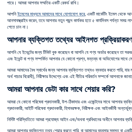
পারে। আমরা আপনার সম্মতির একটি রেকর্ড রাখি।
আপনি
ইমেলের মাধ্যমে আমাদের সাথে যোগাযোগ করে
, একটি মার্কেটিং ইমেল থেকে আ
আনসাবস্ক্রাইব করেন, তবে আপনার নতুন পছন্দ কার্যকর হতে ৫ কার্যদিবস পর্যন্ত সময
পেতে চান না।
আপনার ব্যক্তিগত তথ্যের আইনগত প্রক্রিয়াকর
আপনি যে ইভেন্টের জন্য টিকিট বুক করেছেন বা আপনি যে পণ্য অর্ডার করেছেন তা সরবর
এবং ইভেন্ট বা পণ্য সম্পর্কিত আপনার যে কোনো প্রশ্ন, মন্তব্য বা অভিযোগের সাথে ম
আমরা আমাদের বৈধ স্বার্থের জন্য আপনার ব্যক্তিগত তথ্যও ব্যবহার করতে পারি, যার ম
অর্থ পাচার বিরোধী), নিরীক্ষার উদ্দেশ্যে এবং এই নীতির পরিবর্তন সম্পর্কে আপনাকে জা
আমরা আপনার ডেটা কার সাথে শেয়ার করি?
আমরা যে কোনো পরিষেবা প্রদানকারী, উপ-ঠিকাদার এবং এজেন্টদের সাথে আপনার ব্যক্তি
প্রদানকারী, আইটি পরিষেবা প্রদানকারী, হিসাবরক্ষক, নিরীক্ষক এবং আইনজীবী অন্তর্ভুক
নির্দিষ্ট পরিস্থিতিতে আমরা প্রযোজ্য আইন এবং/অথবা প্রবিধানের অধীনে আপনার ব্যক্তি
আমরা আপনার ব্যক্তিগত তথ্য শেয়ার করতে পারি, বা আমাদের ব্যবসার সমস্ত বা একটি