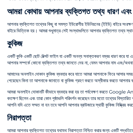
আমরা কোথায় আপনার ব্যক্তিগত তথ্য ধারণ এবং প্
আপনার ব্যক্তিগত তথ্যের কিছু বা সমস্ত ইউরোপীয় ইউনিয়নের (ইইউ) বাইরে সংরক্ষণ 
বাইরে ভিত্তিক হয়। আমরা শুধুমাত্র সেই সংস্থাগুলিতে আপনার ব্যক্তিগত তথ্য স্থান
কুকিজ
একটি কুকি একটি ছোট টেক্সট ফাইল যা একটি অনন্য সনাক্তকরণ নম্বর ধারণ করে যা এক
আপনার সম্পর্কে কোনো ব্যক্তিগত তথ্য জানতে দেয় না, যেমন আপনার নাম এবং/অথবা ঠি
আমাদের অনলাইন দোকান কুকিজ ব্যবহার করে যাতে আমরা আপনাকে ফিরে আসার সময় চি
পেয়েছেন কিনা তা আপনাকে জানাতে বা কুকিজ গ্রহণ করতে অস্বীকার করতে আপনার ব
আমরা অনলাইন দোকানটি কীভাবে ব্যবহার করা হয় তা পর্যবেক্ষণ করতে Google An
কতক্ষণ ছিলেন এবং তারা কোন পৃষ্ঠাগুলি পরিদর্শন করেছেন তার মতো তথ্যের বিস্তা
আপনি যদি এতে সম্মত না হন তবে আপনি আপনার ব্রাউজারে স্থায়ী কুকিজ নিষ্ক্রি
নিরাপত্তা
আমরা আপনার ব্যক্তিগত তথ্যের যথাযথ নিরাপত্তা নিশ্চিত করার জন্য একটি পদ্ধতিতে আপনা