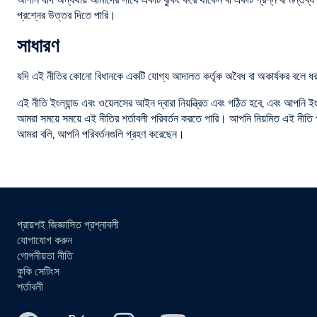
প্রশ্নের উত্তর দিতে পারি।
সাধারণ
যদি এই নীতির কোনো বিধানকে একটি যোগ্য আদালত কর্তৃক অবৈধ বা অকার্যকর বলে ধরা হয
এই নীতি ইংল্যান্ড এবং ওয়েলসের আইন দ্বারা নিয়ন্ত্রিত এবং গঠিত হবে, এবং আপনি
আমরা সময়ে সময়ে এই নীতির শর্তাবলী পরিবর্তন করতে পারি। আপনি নিয়মিত এই নীতি 
আমরা বলি, আপনি পরিবর্তনগুলি গ্রহণ করেছেন।
প্রায়শই জিজ্ঞাসিত প্রশ্নাবলী
যোগাযোগ করুন
গোপনীয়তা নীতি
কুকি সেটিংস
শর্তাবলী