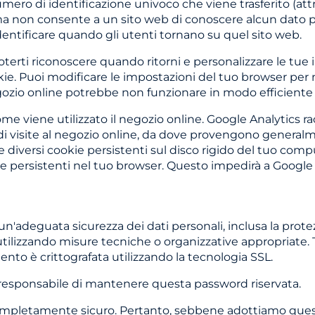
ero di identificazione univoco che viene trasferito (attr
 ma non consente a un sito web di conoscere alcun dato pe
identificare quando gli utenti tornano su quel sito web.
poterti riconoscere quando ritorni e personalizzare le tu
e. Puoi modificare le impostazioni del tuo browser per no
gozio online potrebbe non funzionare in modo efficiente se
me viene utilizzato il negozio online. Google Analytics 
 visite al negozio online, da dove provengono generalmen
ce diversi cookie persistenti sul disco rigido del tuo co
e persistenti nel tuo browser. Questo impedirà a Google An
un'adeguata sicurezza dei dati personali, inclusa la prote
utilizzando misure tecniche o organizzative appropriate. 
mento è crittografata utilizzando la tecnologia SSL.
 responsabile di mantenere questa password riservata.
ompletamente sicuro. Pertanto, sebbene adottiamo queste