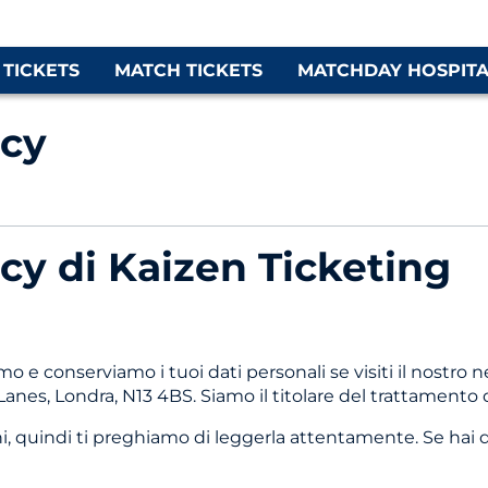
 TICKETS
MATCH TICKETS
MATCHDAY HOSPITA
acy
acy di Kaizen Ticketing
 e conserviamo i tuoi dati personali se visiti il nostro ne
es, Londra, N13 4BS. Siamo il titolare del trattamento de
blighi, quindi ti preghiamo di leggerla attentamente. Se h