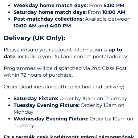
Weekday home match days:
From
5:00 PM
Saturday home match days:
From
10:00 AM
Post-matchday collections:
Available between
10:00 AM and 4:00 PM
Delivery (UK Only
):
Please ensure your account information is
up to
date
, including your full and correct postal address.
Programmes will be dispatched via 2nd Class Post
within 72 hours of purchase.
Order Deadlines (for both collection and delivery):
Saturday Fixture:
Order by 10am on Thursday
Tuesday Evening Fixture:
Order by 10am on
Monday
Wednesday Evening Fixture:
Order by 10am on
Tuesday
Ez a termék csak korlátozott számú támogatónak