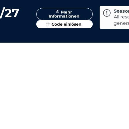
/27
Seaso
Mehr
Informationen
All re
general
Code einlösen