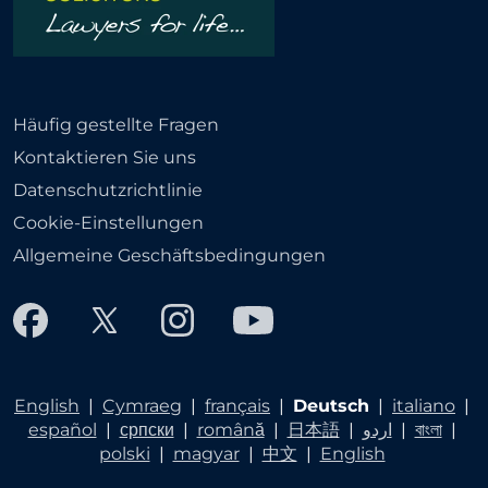
Häufig gestellte Fragen
Kontaktieren Sie uns
Datenschutzrichtlinie
Cookie-Einstellungen
Allgemeine Geschäftsbedingungen
English
|
Cymraeg
|
français
|
Deutsch
|
italiano
|
español
|
српски
|
română
|
日本語
|
اردو
|
বাংলা
|
polski
|
magyar
|
中文
|
English