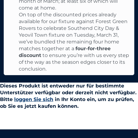
month of March; at least six of which will
come at home.
On top of the discounted prices already
available for our fixture against Forest Green
Rovers to celebrate Southend City Day &
Yeovil Town fixture on Tuesday, March 31,
we’ve bundled the remaining four home
matches together at a
four-for-three
discount
to ensure you’re with us every step
of the way as the season edges closer to its
conclusion.
Dieses Produkt ist entweder nur für bestimmte
Unterstützer verfügbar oder derzeit nicht verfügbar.
Bitte
loggen Sie sich
in Ihr Konto ein, um zu prüfen,
ob Sie es jetzt kaufen können.