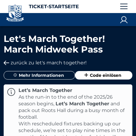
TICKET-STARTSEITE
Let's March Together!
March Midweek Pass
zurück zu let's march together!
Mehr Informationen
Code einlösen
Let’s March Together
As the run-in to the end of the 2025/26
season begins,
Let’s March Together
and
pack out Roots Hall during a busy month of
football.
With rescheduled fixtures backing up our
schedule, we’re set to play nine times in the