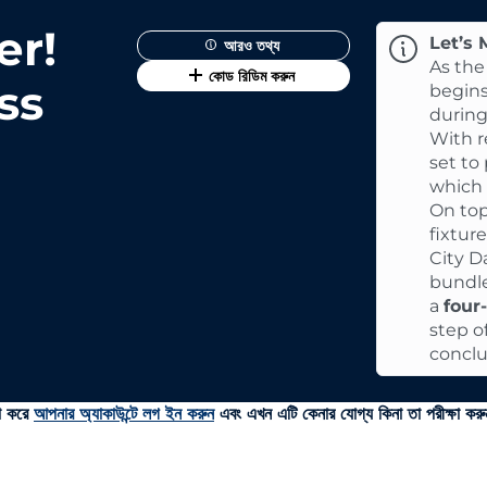
er!
Let’s
আরও তথ্য
As the
কোড রিডিম করুন
ss
begin
during
With r
set to
which 
On top
fixtur
City D
bundle
a
four
step o
conclu
়া করে
আপনার অ্যাকাউন্টে লগ ইন করুন
এবং এখন এটি কেনার যোগ্য কিনা তা পরীক্ষা কর