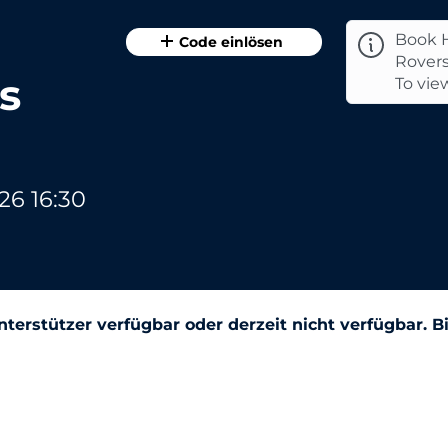
Book H
Code einlösen
Rovers
s
To vie
26 16:30
terstützer verfügbar oder derzeit nicht verfügbar. B