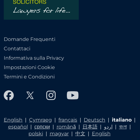
Domande Frequenti
Contattaci
Informativa sulla Privacy
Impostazioni Cookie
Termini e Condizioni
English
|
Cymraeg
|
français
|
Deutsch
|
italiano
|
español
|
српски
|
română
|
日本語
|
اردو
|
বাংলা
|
polski
|
magyar
|
中文
|
English