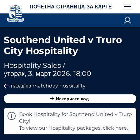
ПОЧЕТНА СТРАНИЦА ЗА КАРТЕ
Southend United v Truro
City Hospitality
Hospitality Sales /
уторак, 3. март 2026. 18:00
назад на matchday hospitality
Искористи код
Book Hospitality for Southend United v Truro
City!
To view our Hospitality packages, click
here.