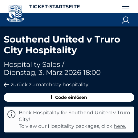
TICKET-STARTSEITE
Southend United v Truro
City Hospitality
Hospitality Sales /
Dienstag, 3. März 2026 18:00
zurück zu matchday hospitality
Code einlösen
Book Hospitality for Southend United v Truro
City!
To view our Hospitality packages, click
here.