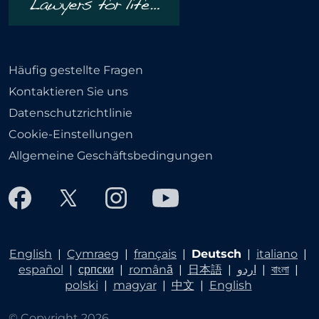
Häufig gestellte Fragen
Kontaktieren Sie uns
Datenschutzrichtlinie
Cookie-Einstellungen
Allgemeine Geschäftsbedingungen
English
|
Cymraeg
|
français
|
Deutsch
|
italiano
|
español
|
српски
|
română
|
日本語
|
اردو
|
বাংলা
|
polski
|
magyar
|
中文
|
English
© Copyright 2026